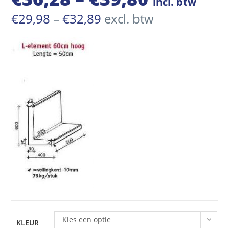
incl. btw
€36,28
Prijsklasse:
€
29,98
–
€
32,89
excl. btw
€29,98
tot
tot
€32,89
€39,80
Kies een optie
KLEUR