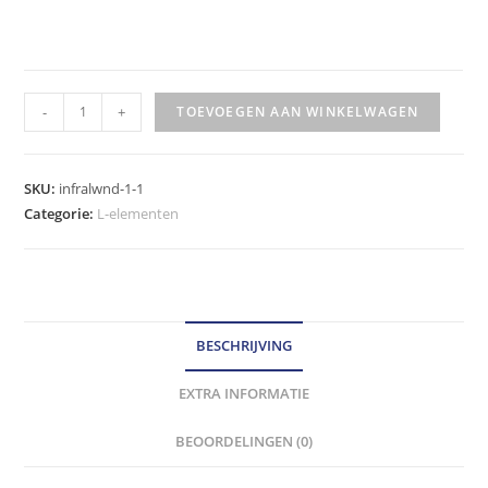
KEERWAND
-
+
TOEVOEGEN AAN WINKELWAGEN
L
ELEMENT
50X40X60
SKU:
infralwnd-1-1
cm
Categorie:
L-elementen
hoeveelheid
BESCHRIJVING
EXTRA INFORMATIE
BEOORDELINGEN (0)