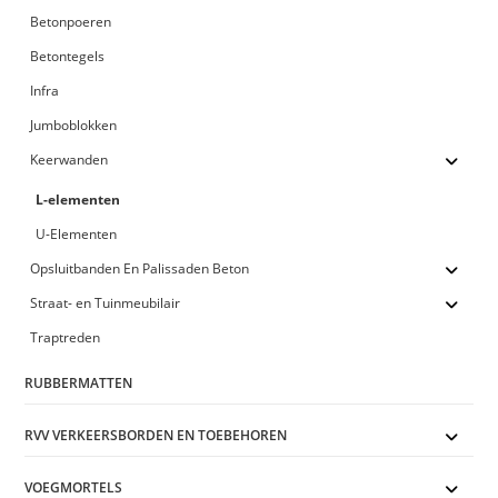
Betonpoeren
Betontegels
Infra
Jumboblokken
Keerwanden
L-elementen
U-Elementen
Opsluitbanden En Palissaden Beton
Straat- en Tuinmeubilair
Traptreden
RUBBERMATTEN
RVV VERKEERSBORDEN EN TOEBEHOREN
VOEGMORTELS