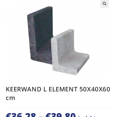
🔍
KEERWAND L ELEMENT 50X40X60
cm
€
36,28
–
€
39,80
Prijsklasse: