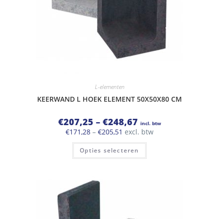
L-elementen
KEERWAND L HOEK ELEMENT 50X50X80 CM
Prijsklasse:
€
207,25
–
€
248,67
incl. btw
€207,25
Prijsklasse:
€
171,28
–
€
205,51
excl. btw
tot
€171,28
€248,67
Dit
tot
Opties selecteren
product
€205,51
heeft
meerdere
variaties.
Deze
optie
kan
gekozen
worden
op