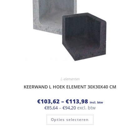
worden
op
de
productpagina
L-elementen
KEERWAND L HOEK ELEMENT 30X30X40 CM
Prijsklasse:
€
103,62
–
€
113,98
incl. btw
€103,62
Prijsklasse:
€
85,64
–
€
94,20
excl. btw
tot
€85,64
€113,98
Dit
tot
Opties selecteren
product
€94,20
heeft
meerdere
variaties.
Deze