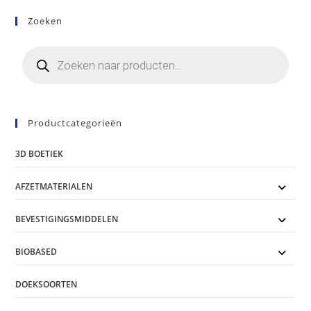
optie
kan
Zoeken
gekozen
worden
op
Producten
de
zoeken
productpagina
Productcategorieën
3D BOETIEK
AFZETMATERIALEN
BEVESTIGINGSMIDDELEN
BIOBASED
DOEKSOORTEN