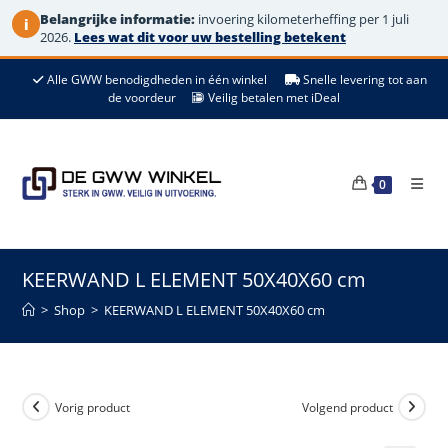
Belangrijke informatie:
invoering kilometerheffing per 1 juli
i
2026.
Lees wat dit voor uw bestelling betekent
Ga
Alle GWW benodigdheden in één winkel
Snelle levering tot aan
naar
de voordeur
Veilig betalen met iDeal
de
inhoud
0
KEERWAND L ELEMENT 50X40X60 cm
>
Shop
>
KEERWAND L ELEMENT 50X40X60 cm
Vorig product
Volgend product