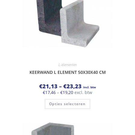
de
productpagina
L-elementen
KEERWAND L ELEMENT 50X30X40 CM
Prijsklasse:
€
21,13
–
€
23,23
incl. btw
€21,13
Prijsklasse:
€
17,46
–
€
19,20
excl. btw
tot
€17,46
€23,23
Dit
tot
Opties selecteren
product
€19,20
heeft
meerdere
variaties.
Deze
optie
kan
gekozen