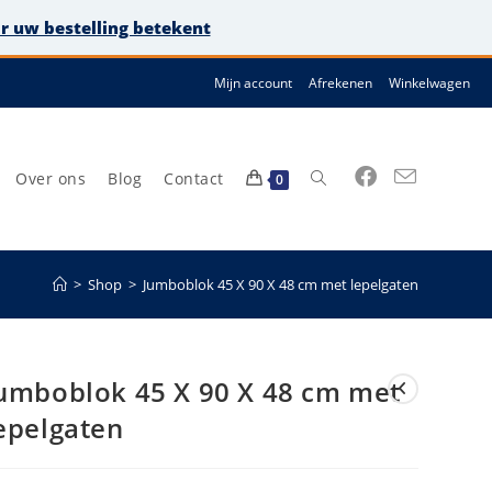
or uw bestelling betekent
Mijn account
Afrekenen
Winkelwagen
Over ons
Blog
Contact
Toggle
0
>
Shop
>
Jumboblok 45 X 90 X 48 cm met lepelgaten
site
umboblok 45 X 90 X 48 cm met
epelgaten
zoeken