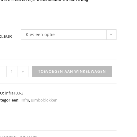
Kies een optie
KLEUR
mboblok
-
+
TOEVOEGEN AAN WINKELWAGEN
KU:
infra100-3
tegorieën:
Infra
,
Jumboblokken
m
et
pelgaten