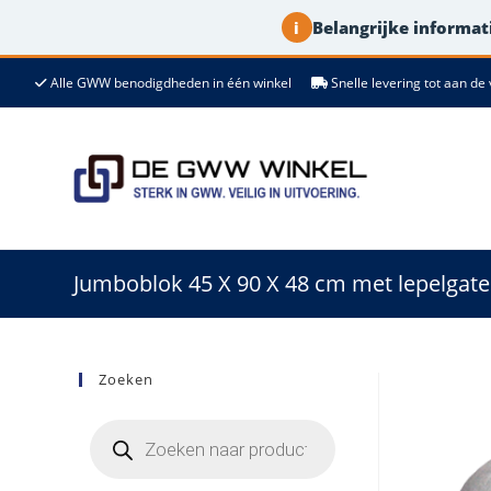
Belangrijke informati
i
Ga
Alle GWW benodigdheden in één winkel
Snelle levering tot aan 
naar
de
inhoud
Jumboblok 45 X 90 X 48 cm met lepelgat
Zoeken
Producten
zoeken