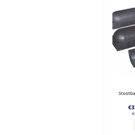
Stootb
€
3
€