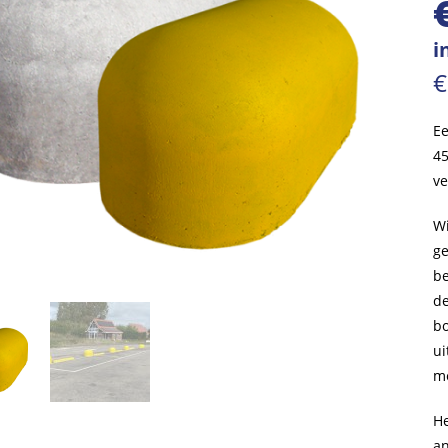
i
€
Ee
45
ve
Wi
ge
be
de
bo
ui
me
He
an