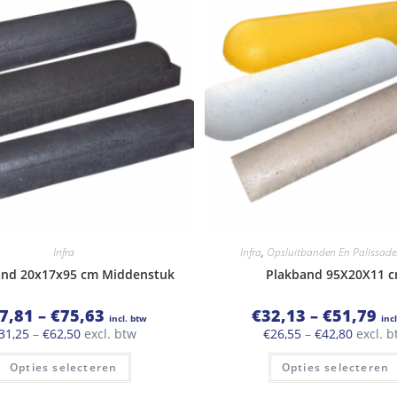
Infra
Infra
,
Opsluitbanden En Palissade
and 20x17x95 cm Middenstuk
Plakband 95X20X11 
Prijsklasse:
Pri
7,81
–
€
75,63
€
32,13
–
€
51,79
incl. btw
inc
€37,81
€32
Prijsklasse:
Prijskla
31,25
–
€
62,50
excl. btw
€
26,55
–
€
42,80
excl. b
tot
tot
€31,25
€26,55
€75,63
€51
Dit
tot
tot
Opties selecteren
Opties selecteren
product
€62,50
€42,80
heeft
meerdere