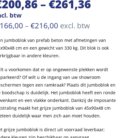
€
200,86
–
€
261,36
Prijsklasse:
€200,86
ncl. btw
tot
Prijsklasse:
166,00
–
€
216,00
excl. btw
€166,00
€261,36
tot
€216,00
n jumboblok van prefab beton met afmetingen van
x90x48 cm en een gewicht van 330 kg. Dit blok is ook
rkrijgbaar in andere kleuren.
lt u voorkomen dat er op ongewenste plekken wordt
parkeerd? Of wilt u de ingang van uw showroom
schermen tegen een ramkraak? Plaats dit jumboblok en
 boodschap is duidelijk. Het jumboblok heeft een ronde
venkant en een vlakke onderkant. Dankzij de imposante
tstraling maakt het grijze jumboblok van 45x90x48 cm
teen duidelijk waar men zich aan moet houden.
t grijze jumboblok is direct uit voorraad leverbaar;
dere kleuren zijn beschikbaar op aanvraag.