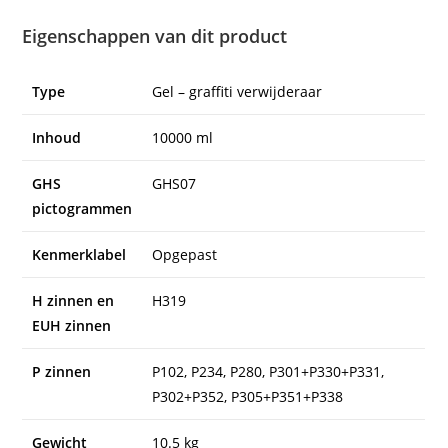
Eigenschappen van dit product
Type
Gel – graffiti verwijderaar
Inhoud
10000 ml
GHS
GHS07
pictogrammen
Kenmerklabel
Opgepast
H zinnen en
H319
EUH zinnen
P zinnen
P102, P234, P280, P301+P330+P331,
P302+P352, P305+P351+P338
Gewicht
10.5 kg