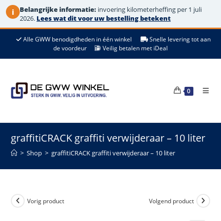
Belangrijke informatie:
invoering kilometerheffing per 1 juli
i
2026.
Lees wat dit voor uw bestelling betekent
Ga
Alle GWW benodigdheden in één winkel
Snelle levering tot aan
naar
de voordeur
Veilig betalen met iDeal
de
inhoud
0
graffitiCRACK graffiti verwijderaar – 10 liter
>
Shop
>
graffitiCRACK graffiti verwijderaar – 10 liter
Vorig product
Volgend product