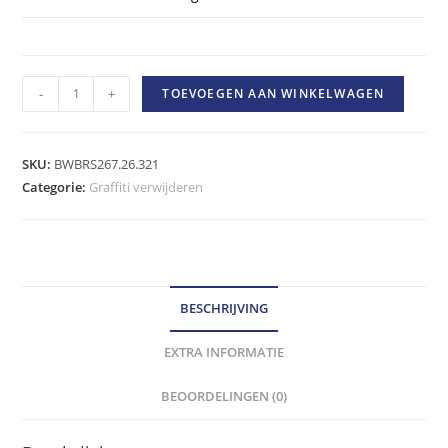
graffitiCRACK
-
+
TOEVOEGEN AAN WINKELWAGEN
graffiti
verwijderaar
-
SKU:
BWBRS267.26.321
10
Categorie:
Graffiti verwijderen
liter
hoeveelheid
BESCHRIJVING
EXTRA INFORMATIE
BEOORDELINGEN (0)