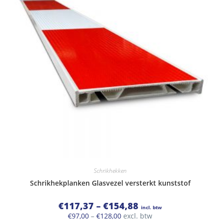
Schrikhekken
Schrikhekplanken Glasvezel versterkt kunststof
Prijsklasse:
€
117,37
–
€
154,88
incl. btw
€117,37
Prijsklasse:
€
97,00
–
€
128,00
excl. btw
tot