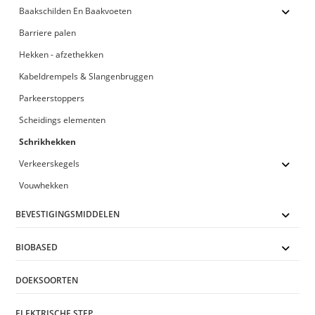
Baakschilden En Baakvoeten
Barriere palen
Hekken - afzethekken
Kabeldrempels & Slangenbruggen
Parkeerstoppers
Scheidings elementen
Schrikhekken
Verkeerskegels
Vouwhekken
BEVESTIGINGSMIDDELEN
BIOBASED
DOEKSOORTEN
ELEKTRISCHE STEP