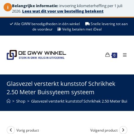
Belangrijke informatie:
invoering kilometerheffing per 1 juli
i
2026.
Lees wat dit voor uw bestelling betekent
Ga
Alle GWW benodigdheden in één winkel
Snelle levering tot aan
naar
de voordeur
Veilig betalen met iDeal
de
inhoud
0
Glasvezel versterkt kunststof Schrikhek
2.50 Meter Buissyteem systeem
>
Shop
>
Glasvezel versterkt kunststof Schrikhek 2.50 Meter Buis
Vorig product
Volgend product