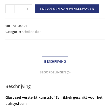
Glasvezel
-
+
TOEVOEGEN AAN WINKELWAGEN
versterkt
kunststof
Schrikhek
SKU:
SH2020-1
2.50
Categorie:
Schrikhekken
Meter
Buissyteem
systeem
hoeveelheid
BESCHRIJVING
BEOORDELINGEN (0)
Beschrijving
Glasvezel versterkt kunststof Schrikhek geschikt voor het
buissysteem