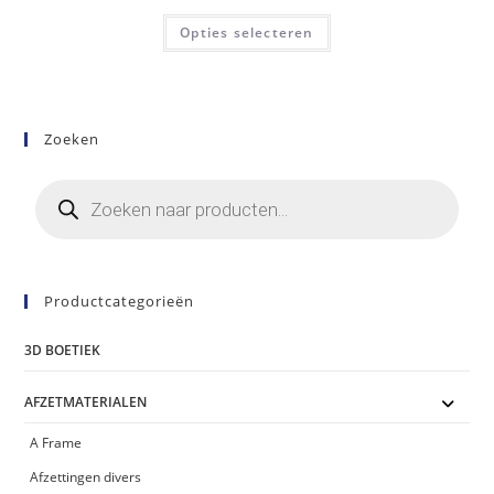
€97,00
€154,88
Dit
tot
Opties selecteren
product
€128,00
heeft
meerdere
variaties.
Deze
optie
kan
Zoeken
gekozen
worden
op
Producten
de
zoeken
productpagina
Productcategorieën
3D BOETIEK
AFZETMATERIALEN
A Frame
Afzettingen divers