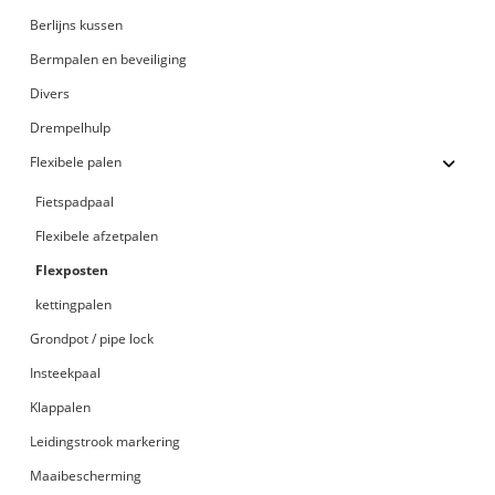
Berlijns kussen
Bermpalen en beveiliging
Divers
Drempelhulp
Flexibele palen
Fietspadpaal
Flexibele afzetpalen
Flexposten
kettingpalen
Grondpot / pipe lock
Insteekpaal
Klappalen
Leidingstrook markering
Maaibescherming