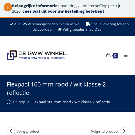
Belangrijke informatie:
invoering kilometerheffing per 1 juli
i
2026.
Lees wat dit voor uw bestelling betekent
Ga
Alle GWW benodigdheden in één winkel
Snelle levering tot aan
naar
de voordeur
Veilig betalen met iDeal
de
inhoud
0
Flexpaal 160 mm rood / wit klasse 2
reflectie
>
Shop
>
Flexpaal 160 mm rood / wit klasse 2 reflectie
Vorig product
Volgend product