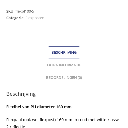
mm
rood
SKU:
flexpl100-5
/
Categorie:
Flexposten
wit
klasse
2
reflectie
BESCHRIJVING
hoeveelheid
EXTRA INFORMATIE
BEOORDELINGEN (0)
Beschrijving
Flexibel van PU diameter 160 mm
Flexpaal (ook wel flexpost) 160 mm in rood met witte klasse
2 reflectie.