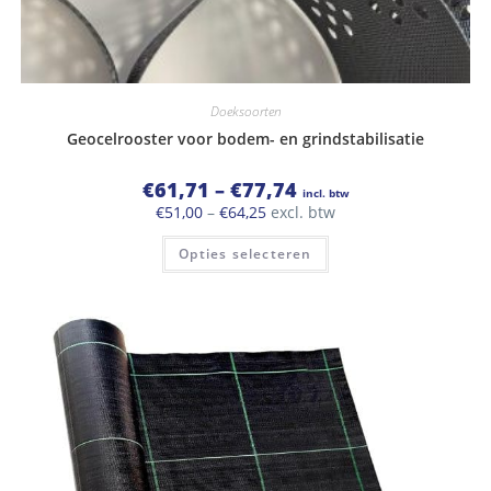
Doeksoorten
Geocelrooster voor bodem- en grindstabilisatie
Prijsklasse:
€
61,71
–
€
77,74
incl. btw
€61,71
Prijsklasse:
€
51,00
–
€
64,25
excl. btw
tot
€51,00
€77,74
Dit
tot
Opties selecteren
product
€64,25
heeft
meerdere
variaties.
Deze
optie
kan
gekozen
worden
op
de
productpagina