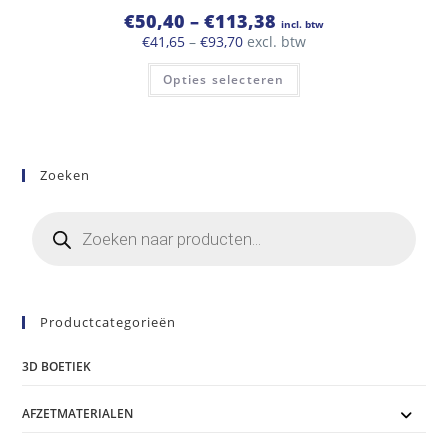
Prijsklasse:
€
50,40
–
€
113,38
incl. btw
€50,40
Prijsklasse:
€
41,65
–
€
93,70
excl. btw
tot
€41,65
€113,38
Dit
tot
Opties selecteren
product
€93,70
heeft
meerdere
variaties.
Deze
optie
kan
Zoeken
gekozen
worden
op
Producten
de
zoeken
productpagina
Productcategorieën
3D BOETIEK
AFZETMATERIALEN