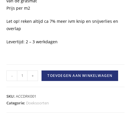
van de grasmat
Prijs per m2
Let op! reken altijd ca 7% meer ivm knip en snijverlies en
overlap
Levertijd: 2 – 3 werkdagen
drukverdeeldoek
-
+
TOEVOEGEN AAN WINKELWAGEN
voor
o.a.
kunstgras
SKU:
ACCDRK001
hoeveelheid
Categorie:
Doeksoorten