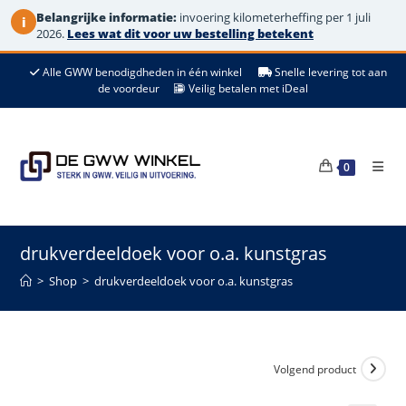
Belangrijke informatie:
invoering kilometerheffing per 1 juli
i
2026.
Lees wat dit voor uw bestelling betekent
Ga
Alle GWW benodigdheden in één winkel
Snelle levering tot aan
naar
de voordeur
Veilig betalen met iDeal
de
inhoud
0
drukverdeeldoek voor o.a. kunstgras
>
Shop
>
drukverdeeldoek voor o.a. kunstgras
Volgend product