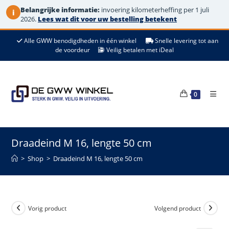
Belangrijke informatie:
invoering kilometerheffing per 1 juli
i
2026.
Lees wat dit voor uw bestelling betekent
Ga
Alle GWW benodigdheden in één winkel
Snelle levering tot aan
naar
de voordeur
Veilig betalen met iDeal
de
inhoud
0
Draadeind M 16, lengte 50 cm
>
Shop
>
Draadeind M 16, lengte 50 cm
Vorig product
Volgend product