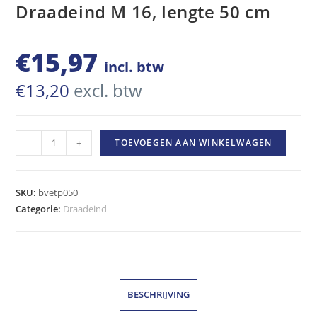
Draadeind M 16, lengte 50 cm
€
15,97
incl. btw
€
13,20
excl. btw
Draadeind
-
+
TOEVOEGEN AAN WINKELWAGEN
M
16,
lengte
SKU:
bvetp050
50
Categorie:
Draadeind
cm
hoeveelheid
BESCHRIJVING