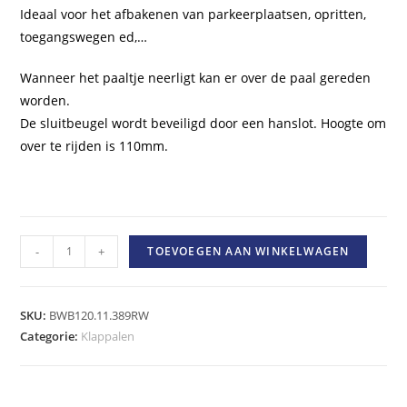
Ideaal voor het afbakenen van parkeerplaatsen, opritten,
toegangswegen ed,…
Wanneer het paaltje neerligt kan er over de paal gereden
worden.
De sluitbeugel wordt beveiligd door een hanslot. Hoogte om
over te rijden is 110mm.
Klappaal,
-
+
TOEVOEGEN AAN WINKELWAGEN
60mm
Ø
betonneren,
SKU:
BWB120.11.389RW
rood/wit,
Categorie:
Klappalen
beugel
incl.
hoeveelheid