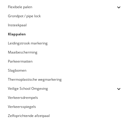
Flexibele palen
Grondpot / pipe lock
Insteekpaal
Klappalen
Leidingstrook markering
Maaibescherming
Parkeermatten
Slagbomen
Thermoplastische wegmarkering
Veilige School Omgeving
Verkeersdrempels
Verkeersspiegels
Zelfoprichtende afzetpaal