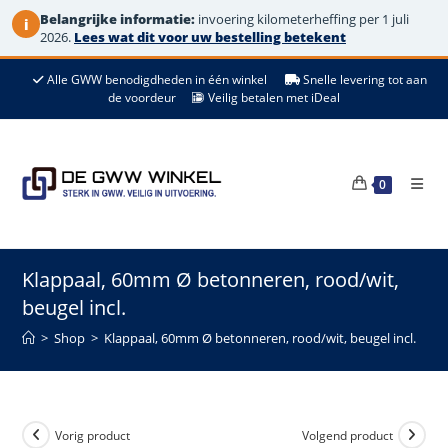
Belangrijke informatie:
invoering kilometerheffing per 1 juli
i
2026.
Lees wat dit voor uw bestelling betekent
Ga
Alle GWW benodigdheden in één winkel
Snelle levering tot aan
naar
de voordeur
Veilig betalen met iDeal
de
inhoud
0
Klappaal, 60mm Ø betonneren, rood/wit,
beugel incl.
>
Shop
>
Klappaal, 60mm Ø betonneren, rood/wit, beugel incl.
Vorig product
Volgend product