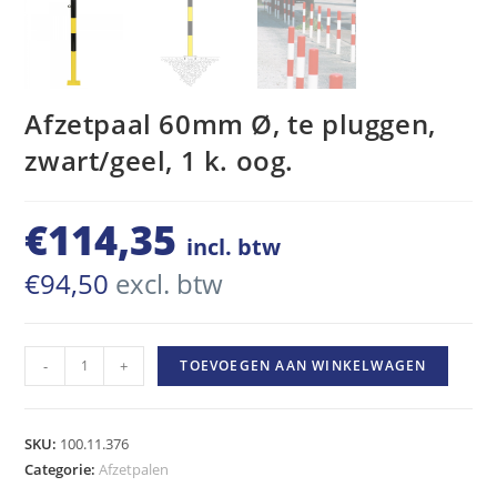
Afzetpaal 60mm Ø, te pluggen,
zwart/geel, 1 k. oog.
€
114,35
incl. btw
€
94,50
excl. btw
Afzetpaal
-
+
TOEVOEGEN AAN WINKELWAGEN
60mm
Ø,
te
SKU:
100.11.376
pluggen,
Categorie:
Afzetpalen