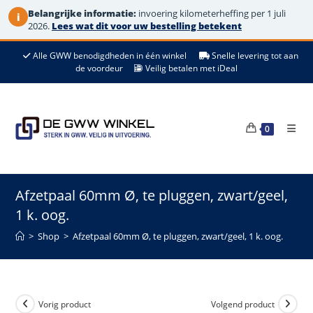
Belangrijke informatie:
invoering kilometerheffing per 1 juli
i
2026.
Lees wat dit voor uw bestelling betekent
Ga
Alle GWW benodigdheden in één winkel
Snelle levering tot aan
naar
de voordeur
Veilig betalen met iDeal
de
inhoud
0
Afzetpaal 60mm Ø, te pluggen, zwart/geel,
1 k. oog.
>
Shop
>
Afzetpaal 60mm Ø, te pluggen, zwart/geel, 1 k. oog.
Vorig product
Volgend product