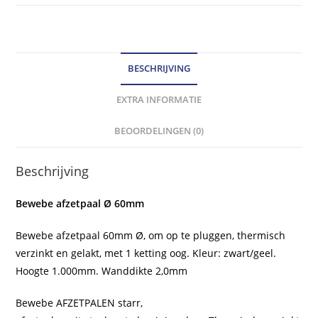
zwart/geel,
1
k.
oog.
BESCHRIJVING
hoeveelheid
EXTRA INFORMATIE
BEOORDELINGEN (0)
Beschrijving
Bewebe afzetpaal Ø 60mm
Bewebe afzetpaal 60mm Ø, om op te pluggen, thermisch
verzinkt en gelakt, met 1 ketting oog. Kleur: zwart/geel.
Hoogte 1.000mm. Wanddikte 2,0mm
Bewebe AFZETPALEN starr,