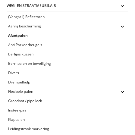
WEG- EN STRAATMEUBILAIR
(Vangrail) Reflectoren
Aanrij bescherming
Afzetpalen
Anti Parkeerbeugels
Berlijns kussen
Bermpalen en beveiliging
Divers
Drempelhulp
Flexibele palen
Grondpot / pipe lock
Insteekpaal
Klappalen
Leidingstrook markering