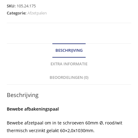
rood/wit
SKU:
105.24.175
60mm
Categorie:
Afzetpalen
Ø.
hoeveelheid
BESCHRIJVING
EXTRA INFORMATIE
BEOORDELINGEN (0)
Beschrijving
Bewebe afbakeningspaal
Bewebe afzetpaal om in te schroeven 60mm Ø, rood/wit
thermisch verzinkt gelakt 60×2,0x1030mm.