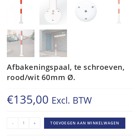
Afbakeningspaal, te schroeven,
rood/wit 60mm Ø.
€
135,00
Excl. BTW
Afbakeningspaal,
-
+
TOEVOEGEN AAN WINKELWAGEN
te
schroeven,