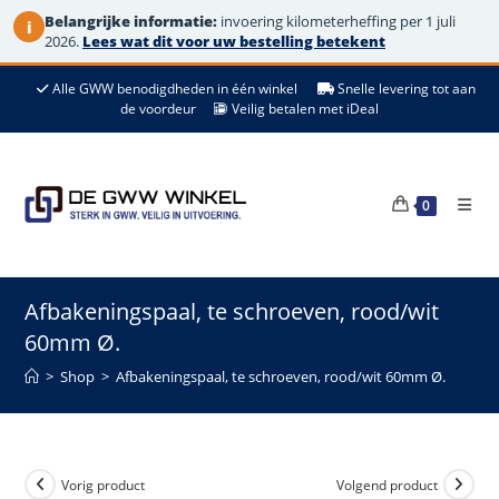
Belangrijke informatie:
invoering kilometerheffing per 1 juli
i
2026.
Lees wat dit voor uw bestelling betekent
Ga
Alle GWW benodigdheden in één winkel
Snelle levering tot aan
naar
de voordeur
Veilig betalen met iDeal
de
inhoud
0
Afbakeningspaal, te schroeven, rood/wit
60mm Ø.
>
Shop
>
Afbakeningspaal, te schroeven, rood/wit 60mm Ø.
Vorig product
Volgend product