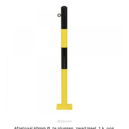
Afzetpalen
Afzetpaal 60mm Ø, te pluggen, zwart/geel, 1 k. oog.