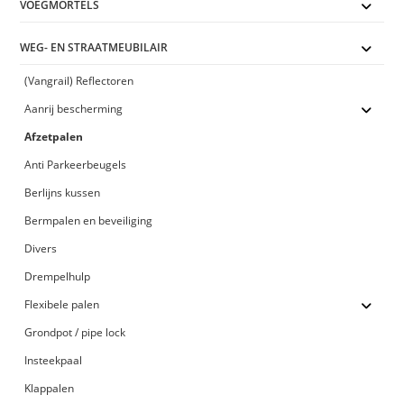
VOEGMORTELS
WEG- EN STRAATMEUBILAIR
(Vangrail) Reflectoren
Aanrij bescherming
Afzetpalen
Anti Parkeerbeugels
Berlijns kussen
Bermpalen en beveiliging
Divers
Drempelhulp
Flexibele palen
Grondpot / pipe lock
Insteekpaal
Klappalen