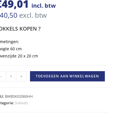
€
49,01
incl. btw
40,50
excl. btw
OKKELS KOPEN ?
metingen:
ogte 60 cm
venzijde 20 x 20 cm
tonnen
-
+
TOEVOEGEN AAN WINKELWAGEN
OKKEL
m
KU:
BWBSK02060HH
oog
tegorie:
Sokkels
0X20cm