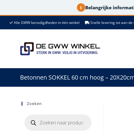
Belangrijke informati
i
Ga
Alle GWW benodigdheden in één winkel
Snelle levering tot aan 
naar
de
inhoud
Betonnen SOKKEL 60 cm hoog – 20X20cm 
Zoeken
Producten
zoeken