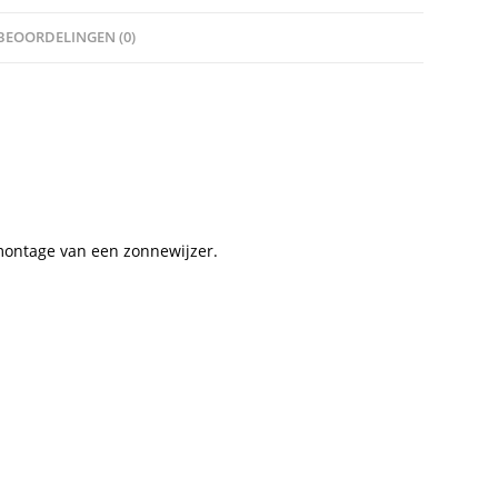
traciet
BEOORDELINGEN (0)
eveelheid
montage van een zonnewijzer.