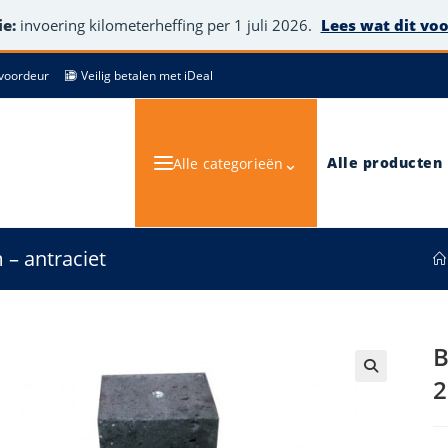
e:
invoering kilometerheffing per 1 juli 2026.
Lees wat dit vo
de voordeur
Veilig betalen met iDeal
⌄
Alle producten
Alle categorieën
– antraciet
B
2
🔍