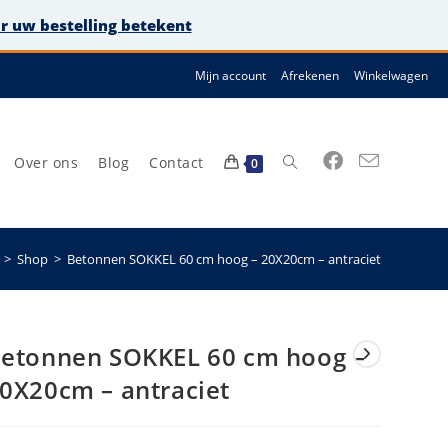
or uw bestelling betekent
Mijn account
Afrekenen
Winkelwagen
Over ons
Blog
Contact
Toggle
0
>
Shop
>
Betonnen SOKKEL 60 cm hoog – 20X20cm – antraciet
site
etonnen SOKKEL 60 cm hoog –
0X20cm – antraciet
zoeken