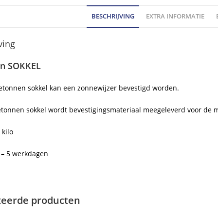
an
BESCHRIJVING
EXTRA INFORMATIE
ho
ving
en SOKKEL
etonnen sokkel kan een zonnewijzer bevestigd worden.
etonnen sokkel wordt bevestigingsmateriaal meegeleverd voor de 
 kilo
1 – 5 werkdagen
teerde producten