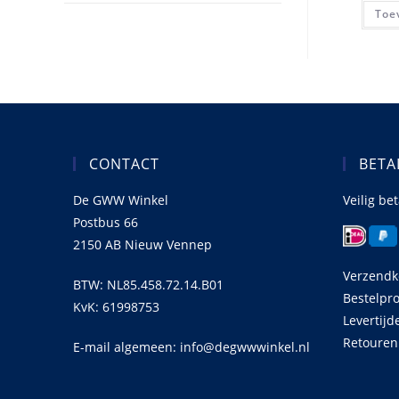
Toe
CONTACT
BETA
De GWW Winkel
Veilig be
Postbus 66
2150 AB Nieuw Vennep
Verzendk
BTW: NL85.458.72.14.B01
Bestelpr
KvK: 61998753
Levertijd
Retouren
E-mail algemeen: info@degwwwinkel.nl