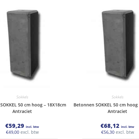
Sokkels
Sokkels
 SOKKEL 50 cm hoog – 18X18cm
Betonnen SOKKEL 50 cm hoog
Antraciet
Antraciet
€
59,29
€
68,12
incl. btw
incl. btw
€
49,00
excl. btw
€
56,30
excl. btw